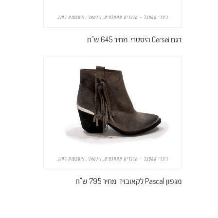
ג'פרי קמפבל – טרנדים מתחלפים, וינטאג', והשפעות רחוב
דגם Cersei היסטרי. מחיר 645 ש"ח
ג'פרי קמפבל – טרנדים מתחלפים, וינטאג', והשפעות רחוב
מגפון Pascal לקאובויז. מחיר 795 ש"ח