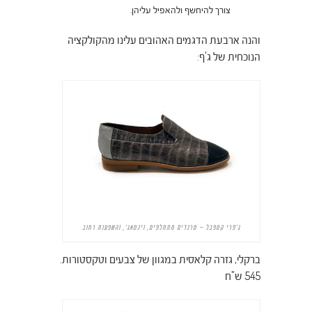
צורך להיחשף ולהאפיל עליהן.
והנה ארבעת הדגמים האהובים עלינו מהקולקציה
הנוכחית של ג'ף:
ג'פרי קמפבל – טרנדים מתחלפים, וינטאג', והשפעות רחוב
ברקלי, גזרה קלאסית במגוון של צבעים וטקסטורות.
545 ש"ח