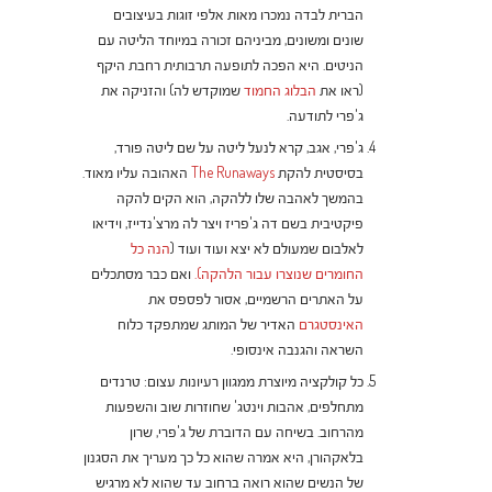
הברית לבדה נמכרו מאות אלפי זוגות בעיצובים
שונים ומשונים, מביניהם זכורה במיוחד הליטה עם
הניטים. היא הפכה לתופעה תרבותית רחבת היקף
(ראו את
הבלוג החמוד
שמוקדש לה) והזניקה את
ג'פרי לתודעה.
ג'פרי, אגב, קרא לנעל ליטה על שם ליטה פורד,
בסיסטית להקת
The Runaways
האהובה עליו מאוד.
בהמשך לאהבה שלו ללהקה, הוא הקים להקה
פיקטיבית בשם דה ג'פריז ויצר לה מרצ'נדייז, וידיאו
לאלבום שמעולם לא יצא ועוד ועוד (
הנה כל
החומרים שנוצרו עבור הלהקה).
ואם כבר מסתכלים
על האתרים הרשמיים, אסור לפספס את
האינסטגרם
האדיר של המותג שמתפקד כלוח
השראה והגנבה אינסופי.
כל קולקציה מיוצרת ממגוון רעיונות עצום: טרנדים
מתחלפים, אהבות וינטג' שחוזרות שוב והשפעות
מהרחוב. בשיחה עם הדוברת של ג'פרי, שרון
בלאקהורן, היא אמרה שהוא כל כך מעריך את הסגנון
של הנשים שהוא רואה ברחוב עד שהוא לא מרגיש