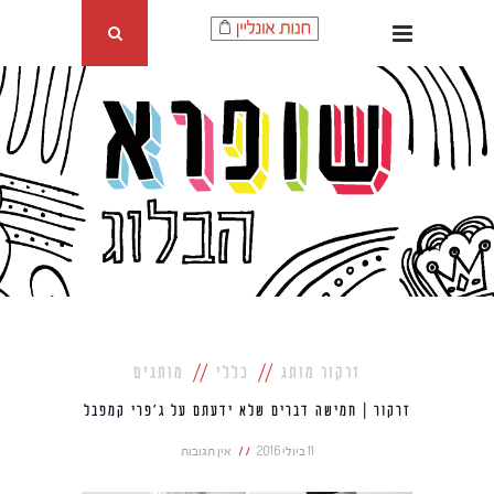
זרקור מותג
כללי
מותגים
זרקור | חמישה דברים שלא ידעתם על ג'פרי קמפבל
11 ביולי 2016
אין תגובות