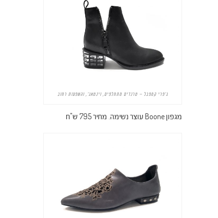
ג'פרי קמפבל – טרנדים מתחלפים, וינטאג', והשפעות רחוב
מגפון Boone עוצר נשימה. מחיר 795 ש"ח