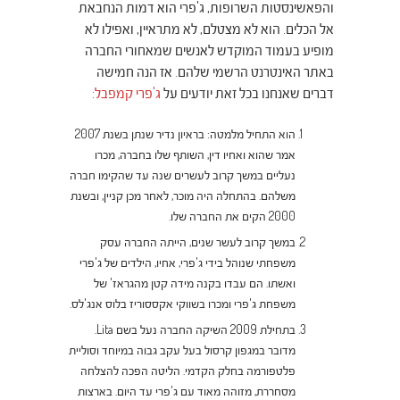
והפאשינסטות השרופות, ג'פרי הוא דמות הנחבאת
אל הכלים. הוא לא מצטלם, לא מתראיין, ואפילו לא
מופיע בעמוד המוקדש לאנשים שמאחורי החברה
באתר האינטרנט הרשמי שלהם. אז הנה חמישה
דברים שאנחנו בכל זאת יודעים על
ג'פרי קמפבל
:
הוא התחיל מלמטה: בראיון נדיר שנתן בשנת 2007
אמר שהוא ואחיו דין, השותף שלו בחברה, מכרו
נעליים במשך קרוב לעשרים שנה עד שהקימו חברה
משלהם. בהתחלה היה מוכר, לאחר מכן קניין, ובשנת
2000 הקים את החברה שלו.
במשך קרוב לעשר שנים, הייתה החברה עסק
משפחתי שנוהל בידי ג'פרי, אחיו, הילדים של ג'פרי
ואשתו. הם עבדו בקנה מידה קטן מהגראז' של
משפחת ג'פרי ומכרו בשווקי אקססוריז בלוס אנג'לס.
בתחילת 2009 השיקה החברה נעל בשם Lita.
מדובר במגפון קרסול בעל עקב גבוה במיוחד וסוליית
פלטפורמה בחלק הקדמי. הליטה הפכה להצלחה
מסחררת, מזוהה מאוד עם ג'פרי עד היום. בארצות