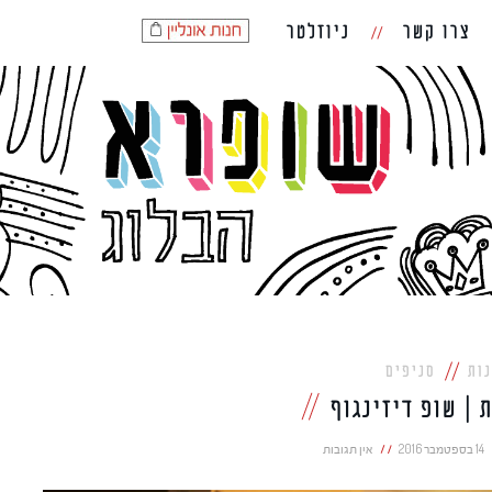
צרו קשר
ניוזלטר
נות
סניפים
 | שופ דיזינגוף
14 בספטמבר 2016
אין תגובות