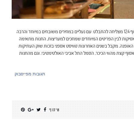
כל החנויות שלנו מיוחדות בעיננו ובכל זאת חנות העודפים בדיזינגוף 124 מצליחה להתבלט: עם נעליים במחירים משובחים במיוחד והרבה
אסיקות לבין הפריטים המיוחדים שמחכים למעריצות, החנות מתאימה
ת האופנה, מקבל בשנים האחרונות טוויסט אספני בזכות שוק העתיקות
סוף קצת מהווי הכיכר, הסמל התל אביבי האולטימטיבי, וגם מהחנות
תגובות מפייסבוק
שיתוף