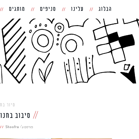
הבלוג
עלינו
סניפים
מותגים
סיור בח
סיבוב בחנות
פורסם ע"י
Shoofra