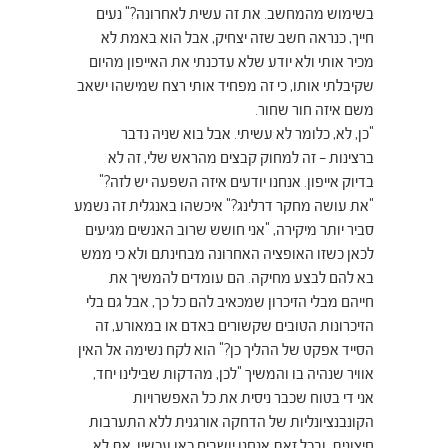
בשימוש מהמחשב. את זה עשית לאחרונה?" נעים
חייך, כנראה חשב שזה יצחיק, אבל הוא באמת לא
מכיר אותי ולא יודע שלא עדכנתי את האייפון מהיום
שקיבלתי אותו, כי זה מפחיד אותי רצח שמישהו ישאב
משם איזה חור שחור.
"כן, לא, כלומר לא עשיתי. אבל בוא שניה נדבר
ברצינות – זה למחוק קבצים מהראש שלי, זה לא
בדיוק אייפון. אנחנו יודעים איזה השפעה יש לזה?"
"את עושה מחקר דרלינג?" איכשהו באנגלית זה נשמע
סביר יותר מיקירה, "אני חושש שרוב האנשים מגיעים
לכאן כשזו האופציה האחרונה מבחינתם ולא כי ממש
בא להם לבצע מחיקה. הם עומדים להמשיך את
חייהם מבלי הזיכרון שמכאיב להם כל כך, אבל גם בלי
הזיכרונות הטובים שקשורים באדם או במאורע, זה
הסייד אפקט של ההליך כן?" הוא לקח נשימה אל האין
אוויר שנהיה בו והמשיך "לכן, מהדקות שבילינו יחד,
אני די בטוח שכבר ניסית את כל האפשרויות
הקונבנציונליות של הדחקה אורגנית ללא התערבות
חיצונית, ובכל זאת אנחנו יושבים כאן עכשיו. את לא