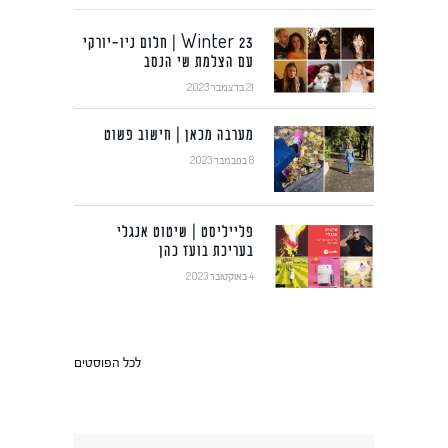
Winter 23 | חלום ניו-יורקי
עם הצלמת שי הנסב
21 בדצמבר 2023
מערבה מכאן | חישוב פשוט
8 בנובמבר 2023
פלייליסט | שיטוט אנגלי
בעריכת בועז כהן
4 באוקטובר 2023
לכל הפוסטים