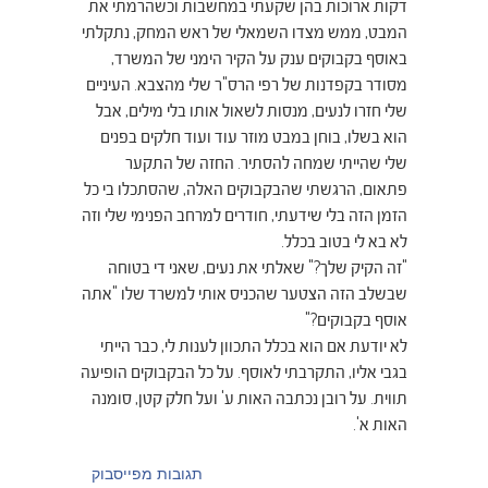
דקות ארוכות בהן שקעתי במחשבות וכשהרמתי את
המבט, ממש מצדו השמאלי של ראש המחק, נתקלתי
באוסף בקבוקים ענק על הקיר הימני של המשרד,
מסודר בקפדנות של רפי הרס"ר שלי מהצבא. העיניים
שלי חזרו לנעים, מנסות לשאול אותו בלי מילים, אבל
הוא בשלו, בוחן במבט מוזר עוד ועוד חלקים בפנים
שלי שהייתי שמחה להסתיר. החזה של התקער
פתאום, הרגשתי שהבקבוקים האלה, שהסתכלו בי כל
הזמן הזה בלי שידעתי, חודרים למרחב הפנימי שלי וזה
לא בא לי בטוב בכלל.
"זה הקיק שלך?" שאלתי את נעים, שאני די בטוחה
שבשלב הזה הצטער שהכניס אותי למשרד שלו "אתה
אוסף בקבוקים?"
לא יודעת אם הוא בכלל התכוון לענות לי, כבר הייתי
בגבי אליו, התקרבתי לאוסף. על כל הבקבוקים הופיעה
תווית. על רובן נכתבה האות ע' ועל חלק קטן, סומנה
האות א'.
תגובות מפייסבוק