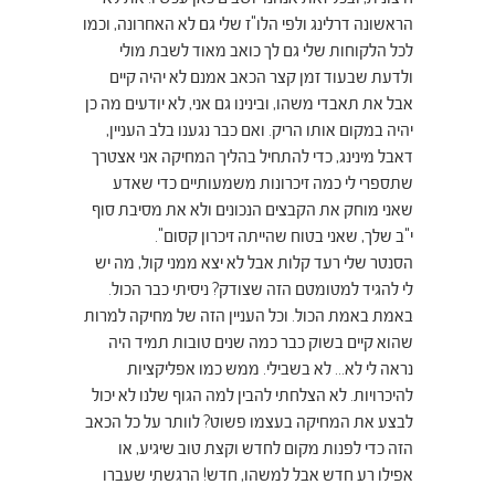
הראשונה דרלינג ולפי הלו"ז שלי גם לא האחרונה, וכמו
לכל הלקוחות שלי גם לך כואב מאוד לשבת מולי
ולדעת שבעוד זמן קצר הכאב אמנם לא יהיה קיים
אבל את תאבדי משהו, ובינינו גם אני, לא יודעים מה כן
יהיה במקום אותו הריק. ואם כבר נגענו בלב העניין,
דאבל מינינג, כדי להתחיל בהליך המחיקה אני אצטרך
שתספרי לי כמה זיכרונות משמעותיים כדי שאדע
שאני מוחק את הקבצים הנכונים ולא את מסיבת סוף
י"ב שלך, שאני בטוח שהייתה זיכרון קסום".
הסנטר שלי רעד קלות אבל לא יצא ממני קול, מה יש
לי להגיד למטומטם הזה שצודק? ניסיתי כבר הכול.
באמת באמת הכול. וכל העניין הזה של מחיקה למרות
שהוא קיים בשוק כבר כמה שנים טובות תמיד היה
נראה לי לא… לא בשבילי. ממש כמו אפליקציות
להיכרויות. לא הצלחתי להבין למה הגוף שלנו לא יכול
לבצע את המחיקה בעצמו פשוט? לוותר על כל הכאב
הזה כדי לפנות מקום לחדש וקצת טוב שיגיע, או
אפילו רע חדש אבל למשהו, חדש! הרגשתי שעברו