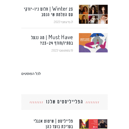
Winter 23 | חלום ניו-יורקי
עם הצלמת שי הנסב
21 בדצמבר 2023
Must Have | מה ננעל
בסתיו/חורף 23-24?
19 בספטמבר 2023
לכל הפוסטים
הפלייליסטים שלנו
פלייליסט | שיטוט אנגלי
בעריכת בועז כהן