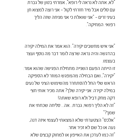
"לא, אתה לא נראה לי רופא", אמרתי בטון של גברת
עם סלים אבל מיד חזרתי לקול – אני רוצה למצוא חן
בעיני זרים – "אני שואלת כי אני מניחה שזה הליך
רפואי. המחיקה".
"אני איש מחשבים יקירה". הוא אמר את המילה יקירה
בהדגשה והיה נראה שרצה לומר דבר מה נוסף ועצר
בעצמו.
זו הייתה הפעם השנייה מתחילת הפגישה שהוא אמר:
"יקירה", ואם הבחילה מהמפגש המוזר לא הספיקה
הראש שלי החל להסתחרר מהשימוש הציני של נעים
במילה יקירה. אני יקירה שלך? אתה מכיר אותי חצי
דקה מחק דביל ולא רופא שאתה!
"זה לא הליך רפואי, גברת…אה… סליחה שכחתי את
שמך?"
"אלכס" הצטערתי שלא המצאתי לעצמי איזה דנה,
נעה או כל שם לא זכיר אחר.
"זה כמו לעדכן את האייפון או למחוק קבצים שלא