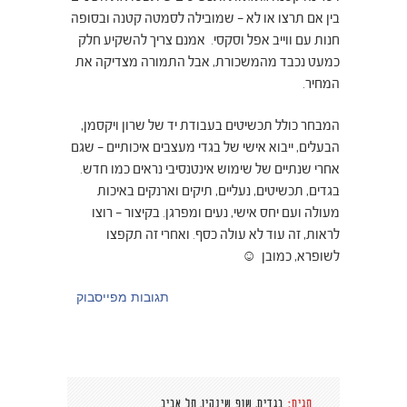
בין אם תרצו או לא – שמובילה לסמטה קטנה ובסופה
חנות עם ווייב אפל וסקסי. אמנם צריך להשקיע חלק
כמעט נכבד מהמשכורת, אבל התמורה מצדיקה את
המחיר.
המבחר כולל תכשיטים בעבודת יד של שרון ויקסמן,
הבעלים, ייבוא אישי של בגדי מעצבים איכותיים – שגם
אחרי שנתיים של שימוש אינטנסיבי נראים כמו חדש.
בגדים, תכשיטים, נעליים, תיקים וארנקים באיכות
מעולה ועם יחס אישי, נעים ומפרגן. בקיצור – רוצו
לראות, זה עוד לא עולה כסף. ואחרי זה תקפצו
לשופרא, כמובן ☺
תגובות מפייסבוק
,
,
תגים:
בגדים
שופ שינקין
תל אביב