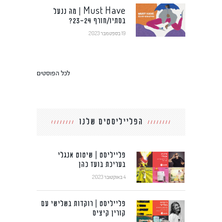
Must Have | מה ננעל
בסתיו/חורף 23-24?
19 בספטמבר 2023
לכל הפוסטים
הפלייליסטים שלנו
פלייליסט | שיטוט אנגלי
בעריכת בועז כהן
4 באוקטובר 2023
פלייליסט | רוקדות בשלישי עם
קורין קיציס