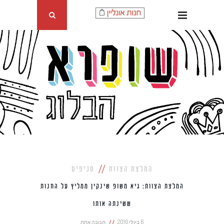
המלצת הצוות
סניפים
המלצת הצוות: גיא משופ שינקין ממליץ על החנות
ששינתה אותו
6 ביולי 2016
תגובה אחת