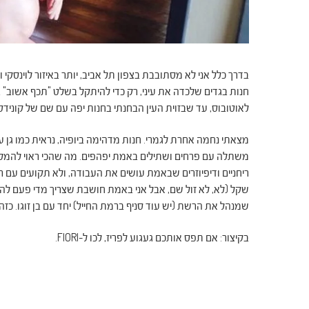
בדרך כלל אני לא מסתובבת בצפון תל אביב, יותר באיזור לוינסקי ו
חנות בגדים שלכדה את עיני, רק כדי להיתקל בשלט "תכף אשוב" 
לאוטובוס, עד שבזוית העין הבחנתי בחנות יפה עם שם של קוניד
משתלה עם פרחים ושתילים באמת יפהפים. מה שהכי ראוי להמלצה 
ריחניים ודיפיוזרים שבאמת עושים את העבודה, ולא תקועים עם ריח
שקל (לא, לא זול שם, אבל אני באמת חושבת שצריך מדי פעם להת
שמנהל את הרשת (יש עוד סניף ברמת החייל) יחד עם בן זוגו. כ
בקיצור: אם תפס אותכם געגוע לפריז, לכו ל-FIORI.