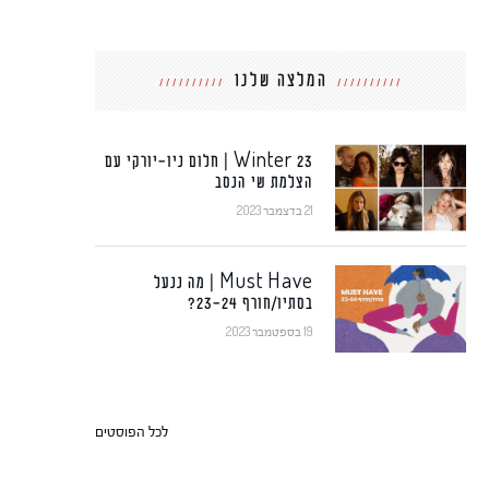
המלצה שלנו
Winter 23 | חלום ניו-יורקי עם
הצלמת שי הנסב
21 בדצמבר 2023
Must Have | מה ננעל
בסתיו/חורף 23-24?
19 בספטמבר 2023
לכל הפוסטים