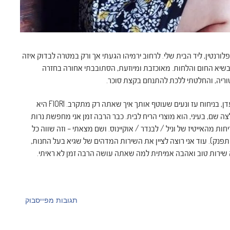
פלורנטין, ליד הבית שלי. לרחוב ירמיהו הגעתי אך ורק במטרה לבדוק איזה
בשיא החום והלחות. מאוכזבת ומיוזעת, הסתובבתי אחורה בחזרה
טוריה, והחלטתי ללכת להתנחם בקצת סוכר.
מצאתי נחמה אחרת לגמרי. חנות מדהימה ביופיה, נראית כמו גן עדן, בניחוח עז ונעים שעוטף אותך איך שאתה רק מתקרב. FIORI היא
שם, בעיני, הוא מוצרי הריח לבית. כבר הרבה זמן אני מחפשת נרות
ות מהאייטיז של וניל / לבנדר / אוקיינוס. ושם מצאתי – וזה שווה כל
פנק). עוד אני רוצה לציין את השירות המדהים של שגיא בעל החנות,
זה שירות טוב ואהבה אמיתית למה שאתה עושה הרבה זמן לא ראיתי.
תגובות מפייסבוק