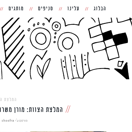
הבלוג
עלינו
סניפים
מותגים
המלצת הצ
המלצת הצוות: מורן משרונ
פורסם ע"י
shoofra