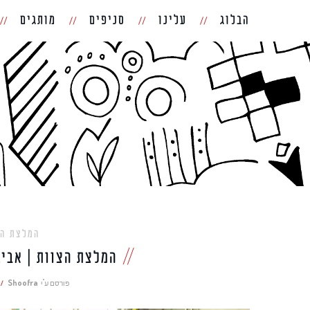
הבלוג
עלינו
סניפים
מותגים
המלצת הצ
המלצת הצוות | אביג
פורסם ע"י
Shoofra