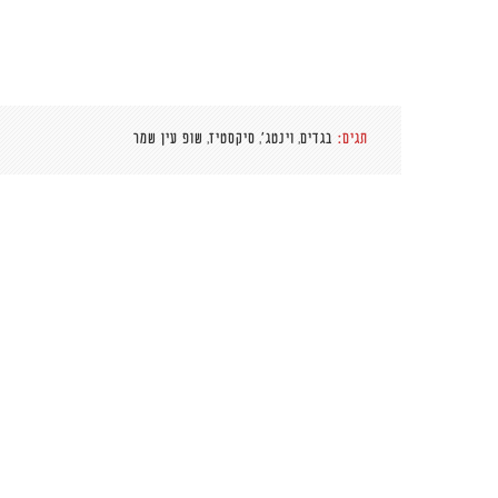
,
,
,
תגים:
בגדים
וינטג'
סיקסטיז
שופ עין שמר