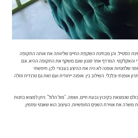
הייתי צריכה להיוולד ב -60's או ב- 70's, הן מבחינת הסטייל, והן מבחינת השקפת החיים שליוותה את אותה התקופה.
ודי והאקלקטי. המרדף אחר סגנון שגם משקף את התקופה ההיא, וגם
 שלחנויות אופנה לא היה את ההיצע בעבורי. לכן, חיפשתי
 אופנתי וכלכלי. השילוב בין אופנה ייחודית ועם זאת גם טרנדית וזולה
לם שנמצאת בקיבוץ גבעת חיים, ושמה, "מול הלול". ניתן למצוא בחנות
נות משרה את אווירת השנים החופשיות, העיצוב הוא שאנטי ומזמין,