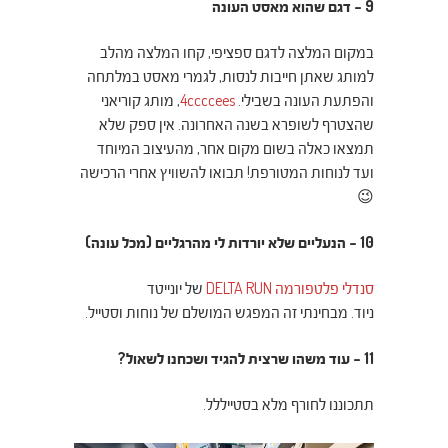
9 – דגם שהוא מאסט העונה
במקום המלצה לדגם ספציפי, קחו המלצה מהלב
למותג שאתן חייבות לנסות, לגמרי מאסט במלתחה
והפתעת העונה בשבילי.
4ccccees
, מותג קוריאני
שהצטרף לשופרא בשנה האחרונה. אין ספק שלא
תמצאו כאלה בשום מקום אחר, מהעיצוב המיוחד
ועד לנוחות המטורפת! תבואו להשוויץ אחרי הרכישה
😉
10 – הנעליים שלא יורדות לי מהרגליים (מכל עונה)
סנדלי פלטפורמה DELTA RUN
של יונייטד
ניוד.
מבחינתי זה המפגש המושלם של נוחות וסטייל.
11 – עוד משהו שרצית להגיד ושכחנו לשאול?
תתכוננו לחורף מלא בסטייללל.