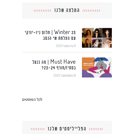
המלצה שלנו
Winter 23 | חלום ניו-יורקי
עם הצלמת שי הנסב
21 בדצמבר 2023
Must Have | מה ננעל
בסתיו/חורף 23-24?
19 בספטמבר 2023
לכל הפוסטים
הפלייליסטים שלנו