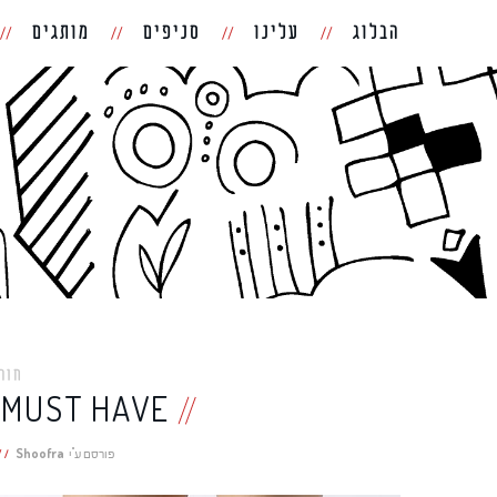
הבלוג
עלינו
סניפים
מותגים
חור
MUST HAVE | פוסט המגפיים הגדול
פורסם ע"י
Shoofra