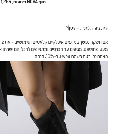
מגף
NOVA
רצועות, 1,264 ₪ במקום 1,580 ₪ –
האופציה הקלאסית – Mjus
אם חשקה נפשך במגפיים איטלקיים קלאסיים ושימושיים – את צר
מעט מחוספס, מגיעים עד הברכיים ומתאימים להכל. הם ישרתו 
האחרונה, בטח כשהם עכשיו, ב-30% הנחה.