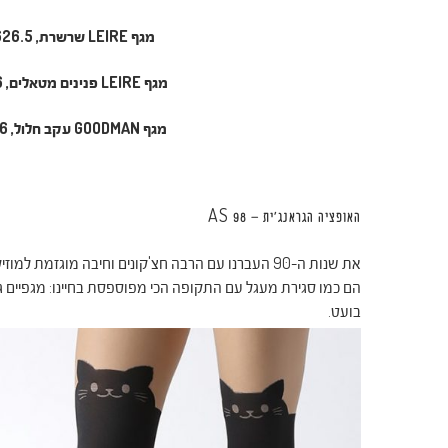
מגף
LEIRE
שרשרת, 626.5 ₪ במקום 895 ₪ –
מגף
LEIRE
פנינים מטאלים, 716 ₪ במקום 895 ₪ –
מגף
GOODMAN עקב חלול, 796 ₪ במקום 995 ₪ –
האופציה הגראנג'ית – AS 98
את שנות ה-90 העברנו עם הרבה חצ'קונים וחיבה מוגזמת למוזיקה של אייס אוף בייס, לכן
הם כמו סגירת מעגל עם התקופה הכי מפוספסת בחיינו: מגפיים ג
בועט.