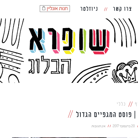
צרו קשר
ניוזלטר
ף
כללי
20 בדצמבר 2017
אין תגובות