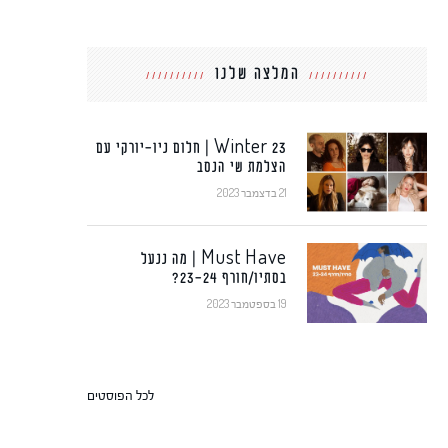
המלצה שלנו
Winter 23 | חלום ניו-יורקי עם
הצלמת שי הנסב
21 בדצמבר 2023
Must Have | מה ננעל
בסתיו/חורף 23-24?
19 בספטמבר 2023
לכל הפוסטים