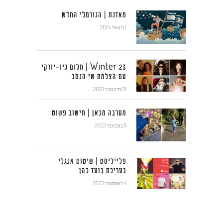
מאזנת | הנורמלי החדש
1 בינואר 2024
Winter 23 | חלום ניו-יורקי
עם הצלמת שי הנסב
21 בדצמבר 2023
מערבה מכאן | חישוב פשוט
8 בנובמבר 2023
פלייליסט | שיטוט אנגלי
בעריכת בועז כהן
4 באוקטובר 2023