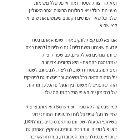
ומאתגר. צוות הסטודיו אחראי על שלל משימות
מעניינות, כולל עיצוב חלונות הראווה, אתר האונליין
שלנו וכל שאר הפרטים הקטנים שעושים את שופרא
למי שהיא.
אם יצא לכם קצת לעקוב אחרי שופרא אתם בטח
יודעים שאנחנו משתדלים (וגם מצליחים) להיות כמה
שיותר מגוונים ואקלקטיים, עם שפה גרפית
שמתנהגת בהתאם – היא מקורית, צבעונית
ומפתיעה. בסטודיו חשוב לנו ליצור, לגבש וגם לשמור
על הזהות הזאת בכל משימה, וכך ניגשתי גם לפרויקט
הזה, שהפגיש לראשונה בין הנעליים הכל כך מזוהות
של בנסימון עם האופי הכל כך מזוהה שלנו.
למי שבמקרה לא מכיר, Bensimon הוא מותג צרפתי
שמייצר נעלי טניס קלילות וצבעוניות. המותג ידוע
בשיתופי הפעולה שלו עם מותגים מוכרים כמו DKNY,
ז'אן פול גוטייה ועוד רבים וטובים, ומהקיץ האחרון גם
שופרא נכנסו לרשימה המכובדת, בעזרתו האדיבה