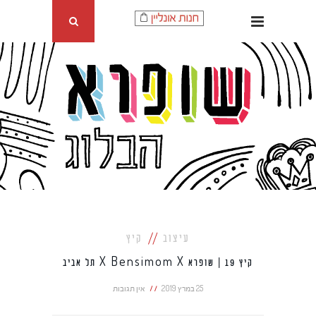
עיצוב
קיץ
קיץ 19 | שופרא X Bensimom X תל אביב
25 במרץ 2019
אין תגובות