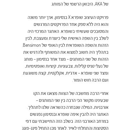
של AKA, היבואן הרשמי של המותג.
פרויקט העיצוב שופרא X בנסימון, ארך יותר משנה
והוא היה ללא ספק אחד הפרויקטים המרגשים
והמסובכים שעשיתי בשופרא. האתגר המרכזי היה
לשלב בין השפה האישית שלי כיוצרת ומעצבת, לבין
הזהות והשפה השופראית לבין האופי של Bensimon.
בתהליך היה חשוב למצוא את המשותף ולהדגיש את
הזהות של שני המותגים – מצד אחד בנסימון – מותג
של נעלי טניס קלילות, צבעוניות, קיציות ואופטימיות,
ומצד שני שופרא – אדג׳ית, אקלקטית, קצת משוגעת
ועם הרבה חוש הומור.
אחרי הרבה מחשבה של הצוות מצאנו את הקו
שבעינינו מקשר הכי הרבה בין שני המותגים –
אורבניות, המילה שנבחרה כהשראה שלנו לתהליך.
האתגר היה להבין איפה שופרא ובנסימון נפגשים
במרחב האורבני הזה. בשלב הזה התיישבתי עם דפי
הסקיצות והתחלתי לאייר. לאחר מכן התחיל פינג-פונג