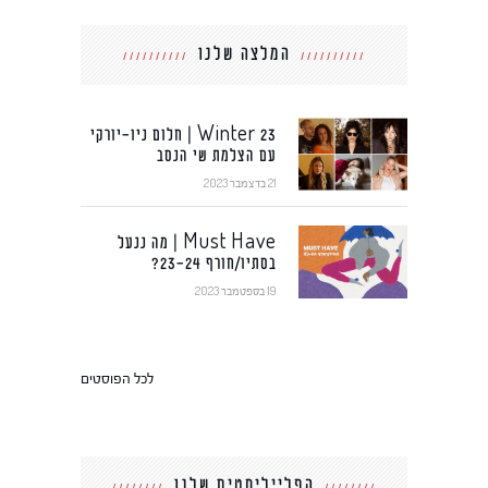
המלצה שלנו
Winter 23 | חלום ניו-יורקי
עם הצלמת שי הנסב
21 בדצמבר 2023
Must Have | מה ננעל
בסתיו/חורף 23-24?
19 בספטמבר 2023
לכל הפוסטים
הפלייליסטים שלנו