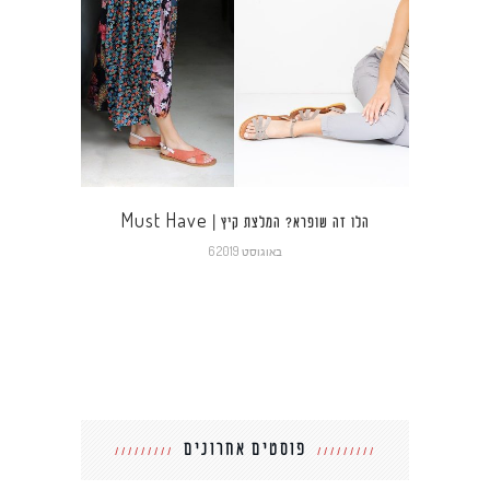
לצות שלנו לקראת
Must Have | הלו זה שופרא? המלצת קיץ
6 באוגוסט 2019
פוסטים אחרונים