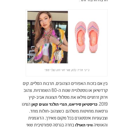
ג'יגי חדיד בלוק טאי דאי וזוג נעלי פופי
בין אם בזכות האפודים הצהובים, תרבות הסליים, קים
קרדשיאן או נוסטלגיית שנות ה-80 השמרניות, צהוב
וירוק זרחניים מילאו את מסלולי תצוגות אביב-קיץ
2019.
כריסטיאן סיריאנו, הנרי הולנד ונעים קאן
הציגו
גרסאות מחויטות משלהם. כשצהוב-חולות מחד,
וצבעוניות אינסטגרם בכל מקום מאידך, הדוגמנית
והאושיה
וויני הארלו
בחרה בגרסה ספורטיבית שאי