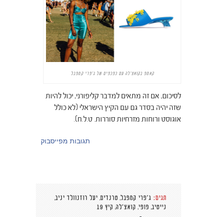
קאמפ בקואצ'לה עם כפכפים של ג'פרי קמפבל
לסיכום, אם זה מתאים למדבר קליפורני, יכול להיות
שזה יהיה בסדר גם עם הקיץ הישראלי (לא כולל
אוגוסט ורוחות מזרחיות סוררות. ט.ל.ח).
תגובות מפייסבוק
,
,
,
תגים:
ג'פרי קמפבל
טרנדים
יעל רוזנוולד יניב
,
,
,
נייטיב
פופי
קואצ'לה
קיץ 19