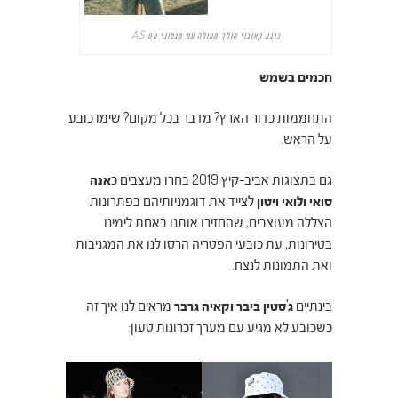
כובע קאובוי הולך מעולה עם מגפוני AS 98
חכמים בשמש
התחממות כדור הארץ? מדבר בכל מקום? שימו כובע
על הראש.
גם בתצוגות אביב-קיץ 2019 בחרו מעצבים כ
אנה
סואי ולואי ויטון
לצייד את דוגמניותיהם בפתרונות
הצללה מעוצבים, שהחזירו אותנו באחת לימינו
בטירונות, עת כובעי הפטריה הרסו לנו את המגניבות
ואת התמונות לנצח.
בינתיים
ג'סטין ביבר וקאיה גרבר
מראים לנו איך זה
כשכובע לא מגיע עם מערך זכרונות טעון: