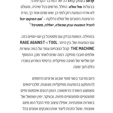
קלאב
בעמק קואצ'לה של המדבר הקליפורני,
בבעלות
פול טולט
. החלל, מרשים ככל שיהיה, מעולם
לא אירח הופעת רוק לפני כן.
שש שנים אחר כך, נורת
הרעיונות הטובים של טולט נדלקת – "
אם המקום יכול
להכיל הופעות ענק שכאלה, יאללה, פסטיבל
!"
בתחילה, השטח נבדק עם פסטיבל בן יום-יומיים כזה,
עם הופעות של, בין היתר,
TOOL
ו-
RAGE AGAINST
THE MACHINE
. קהל הנוכחים עמד על כמה עשרות
אלפים חובבי מוזיקה. כמה שנים לאחר מכן, התווסף
יום שלישי של חגיגה מוזיקלית. כרטיסי האירוע נמכרו
כולם תוך שעה.
כיום מדובר בשני סופי שבוע ארוכים ודחוסים
להתפקע בהופעות מוזיקליות מגוונות, סלבריטאים
מאמצע השורה הראשונה, המון רגעים אינסטגרמיים
ספונטניים וספונטניים פחות, ובעיקר, ימין ושמאל של
בשורות אופנתיות. אפילו עיצוב פחי הזבל הוא מיצג
אמנותי, שעל הזכות ליצור אותו נאבקים אמנים בכל