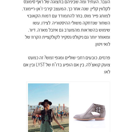
העבר, העתיד ומה שביניהם בתצוגה של ראף סימונס
לקלווין קליין. שנה אחר כך, המעצב קירבי ז'אן-ריימונד,
למותג פייר מוס, בחר להתמודד עם דמות הקאובוי
השחור שנדחקה משולי ההיסטוריה. לצידו, עשו
שימוש בהשראות מהמערב גם איזבל מארה, דיור,
ומאוחר יותר גם ניקולס גסקייר לקולקציית הקרוז של
לואי ויטון.
פרנזים, כובעים רחבי שוליים ומגפי זמש? זה כמעט
צועק קואצ'לה, בין אם הופיע בדו"ח של LYST ובין אם
לאו: