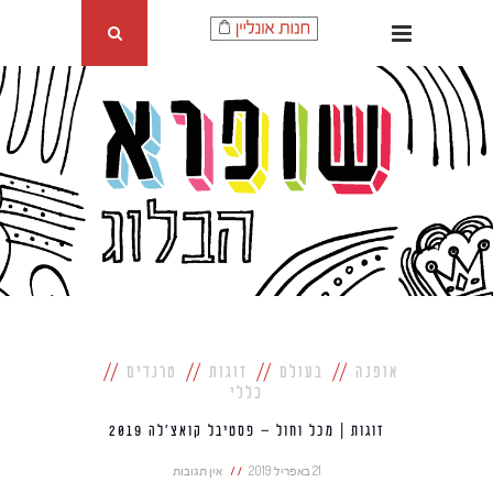
אופנה
בעולם
זוגות
טרנדים
כללי
זוגות | מכל וחול – פסטיבל קואצ'לה 2019
21 באפריל 2019
אין תגובות