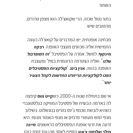
השחור.
בתור נטול שכזה, הרי שקואצ'לה הוא מצפן טרנדים,
מהטובים שיש.
מבחינה אופנתית, יש המדברים על קואצ'לה כעונה
החמישית אליה מכוונים מעצבי האופנה.
רבקה
מינקוף
, למשל, אמרה על הפסטיבל "
זה הסופרבול
שלנו
". ואליה הצטרפה הדוגמנית במיל' ומעצבת
האופנה בהווה,
אנין בינג
, "
קולקציות הפסטיבלים
הפכו לקולקציות הריזורט החדשות לקהל הצעיר
יותר
".
אי שם בתחילת שנות ה-2000, כש
קייט מוס
קיפצה
לה באדמה הבוצית של פסטיבל המוזיקה בגלסטונברי
כשהיא לובשת מכנסי ג'ינס גזורים בנונשלנט, בשילוב
מגפי זמש מעוטרי פרנזים או מגפי האנטר מגומי, היא
זרעה את זרעי אופנת הפסטיבלים הראשונים.
סיינה
מילר ואלכסה צ'אנג
הוסיפו לאחר מכן עוד קצת בוהו