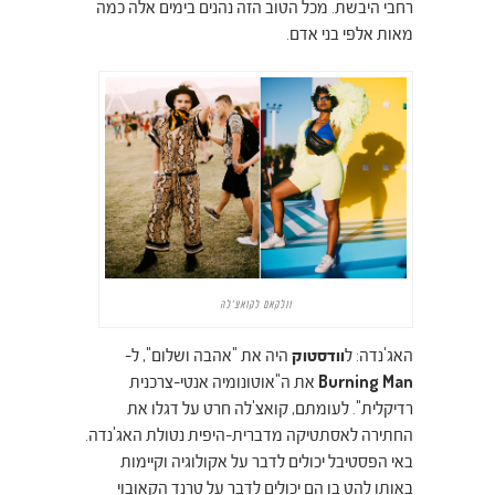
רחבי היבשת. מכל הטוב הזה נהנים בימים אלה כמה
מאות אלפי בני אדם.
וולקאם לקואצ'לה
האג'נדה: ל
וודסטוק
היה את "אהבה ושלום", ל-
Burning Man
את ה"אוטונומיה אנטי-צרכנית
רדיקלית". לעומתם, קואצ'לה חרט על דגלו את
החתירה לאסתטיקה מדברית-היפית נטולת האג'נדה.
באי הפסטיבל יכולים לדבר על אקולוגיה וקיימות
באותו להט בו הם יכולים לדבר על טרנד הקאובוי