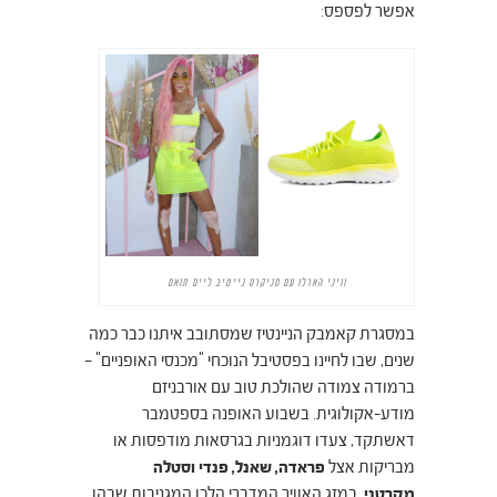
אפשר לפספס:
וויני הארלו עם סניקרס נייטיב ליים תואם
במסגרת קאמבק הניינטיז שמסתובב איתנו כבר כמה
שנים, שבו לחיינו בפסטיבל הנוכחי "מכנסי האופניים" –
ברמודה צמודה שהולכת טוב עם אורבניזם
מודע-אקולוגית.
בשבוע האופנה בספטמבר
דאשתקד, צעדו דוגמניות בגרסאות מודפסות או
מבריקות אצל
פראדה, שאנל, פנדי וסטלה
מקרטני
.
במזג האוויר המדברי הלכו המגניבות שבהן