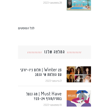
28 בספטמבר 2023
לכל הפוסטים
המלצה שלנו
Winter 23 | חלום ניו-יורקי
עם הצלמת שי הנסב
21 בדצמבר 2023
Must Have | מה ננעל
בסתיו/חורף 23-24?
19 בספטמבר 2023