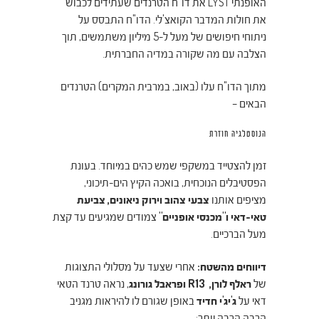
האופנתי LYST את דו"ח הטרנדים שעתידים לכבוש
את חולות המדבר הקואצ'לי. הדו"ח התבסס על
ניתוחי חיפושים של מעל ל-5 מיליון משתמשים, תוך
הצלבה עם מה שקורה במדיה החברתית.
מתוך הדו"ח עלו (באוב, במרבית המקרים) הטרנדים
הבאים –
הנוסטלגיה חוזרת
זמן להצטייד במשקפי שמש כהים במיוחד. בעונת
הפסטיבלים הנוכחית, בואכה הקיץ הים-תיכוני,
מציפים אותנו
צבעי צהוב וירוק ניאונים, צביעת
טאי-דאי ו"מכנסי אופניים"
צמודים שמגיעים עד קצת
מעל הברכיים.
דיווחים מהשטח:
אחרי שצעד על מסלולי התצוגות
של
ראלף לורן, R13 ופראבל גורונג
, נראה טרנד הטאי
דאי על
ג'יג'י חדיד
באופן שגורם לו להיראות מגניב
הרבה הרבה יותר: