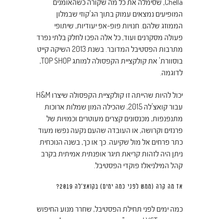
Chella, שסימלה את כל מה שקורה כשהאומנים
המופיעים נמצאים עמוק בתוך הג'קוזי שבמלון
הממוזג שלהם. חנויות פופ-אפ יעודיות, שיתופי
פעולה מסקרנים ועוד, כל אלה הפכו לחלק בלתי נפרד
מתרבות הפסטיבל המדובר.
בשנת 2013 השיקה קייט
בוסוורת' את קולקציית הקפסולה למותג TOP SHOP,
לדוגמה.
יכול להיות שהייתה זו קולקציית הקפסולה שיצרו H&M
עבור קואצ'לה 2015, שהכילה המון שמלות ארוכות
מתנפנפות, מכנסונים קצרים מעוטרים וכמויות של
פרנזים וקרושה, או העובדה שהעם נקעה נפשו מעוד
כתר פרחים אל מול שקיעה. כך או כך, בשנה הנוכחית
ניתן היה לזהות קריאת תיגר אופנתית אמיתית בקרב
קהל המילניאלז פוקדי הפסטיבל.
אז מה קרה (ממש לפני כמה ימים) בקואצ'לה 2019?
כמה ימים לפני תחילת הפסטיבל, שחרר מנוע החיפוש