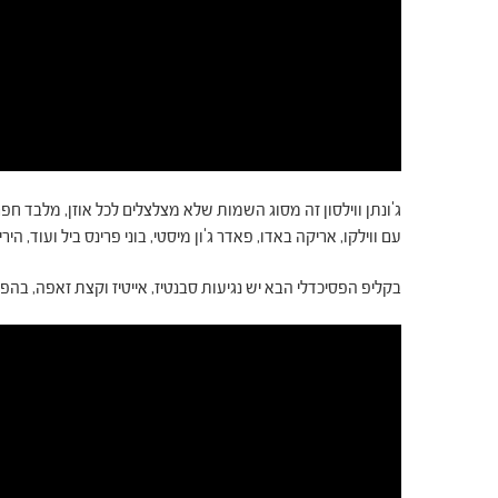
ג'ונתן ווילסון זה מסוג השמות שלא מצלצלים לכל אוזן, מלבד חפרנ
עם ווילקו, אריקה באדו, פאדר ג'ון מיסטי, בוני פרינס ביל ועוד, הי
בקליפ הפסיכדלי הבא יש נגיעות סבנטיז, אייטיז וקצת זאפה, בהפק