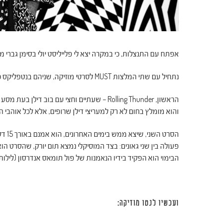
אפתח עם התנצלות, כי במקרה יצא לי פלייליסט יולי בסימן גברי 
נתחיל עם שתי המלצות MUST לסרטי מוזיקה, שניהם בנטפליקס ככה שאין תירוצים – עשו כולכם טובה ורוצו לראות:
והוא מומלץ בחום לא רק למעריצי דילן שרופים, אלא לכל אוהבי ה
הסרט 
הבימוי הוא הפקיד בידיו הנאמנות של פול תומאס אנדרסון (לילות ב
ועכשיו לנטו מוזיקה: