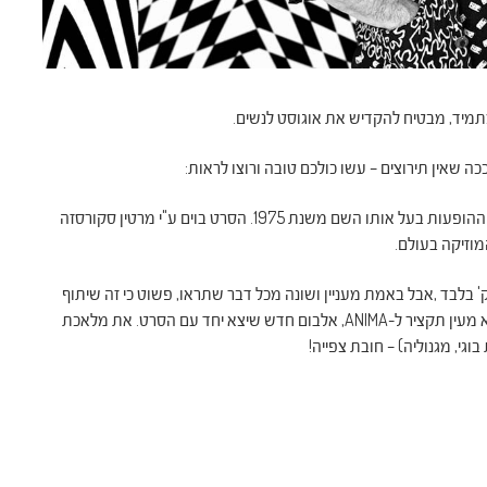
מתמיד, מבטיח להקדיש את אוגוסט לנשים.
הראשון, Rolling Thunder – שעתיים וחצי עם בוב דילן בעת מסע ההופעות בעל אותו השם משנת 1975. הסרט בוים ע"י מרטין סקורסזה
מוזיקה בעולם.
השני, שיצא ממש בימים האחרונים, הוא אמנם באורך 15 דק' בלבד ,אבל באמת מעניין ושונה מכל דבר שתראו, פשוט כי זה שיתוף
פעולה בין שני גאונים: בצד המוסיקלי נמצא תום יורק, שהסרט הוא מעין תקציר ל-ANIMA, אלבום חדש שיצא יחד עם הסרט. את מלאכת
וגי, מגנוליה) – חובת צפייה!