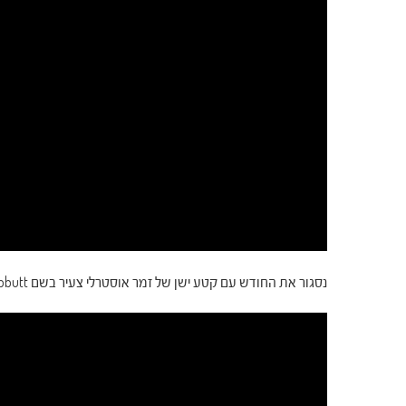
נסגור את החודש עם קטע ישן של זמר אוסטרלי צעיר בשם Dustin Tebbutt. השיר קליט ויפהפה, ממש כמו הקליפ שלו: