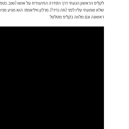
לקליפ הראשון הגעתי דרך הסדרה התיעודית על אושו (שוב, נטפלי
שלא שמעתי עליו לפני (וזה נדיר!), מרלון וויליאמס. הוא מגיע מנ
ראשונה וגם מלווה בקליפ מטלטל: