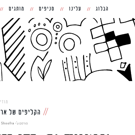
הבלוג
עלינו
סניפים
מותגים
מוזי
הקליפים של ארז 
פורסם ע"י
Shoofra