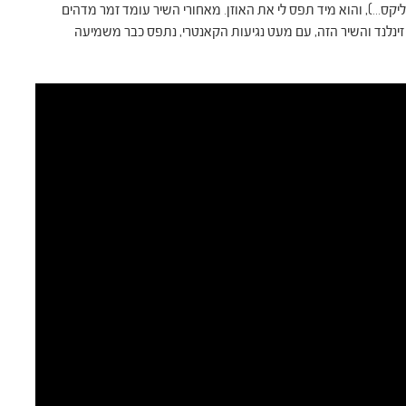
קס…), והוא מיד תפס לי את האוזן. מאחורי השיר עומד זמר מדהים
יו זינלנד והשיר הזה, עם מעט נגיעות הקאנטרי, נתפס כבר משמיעה