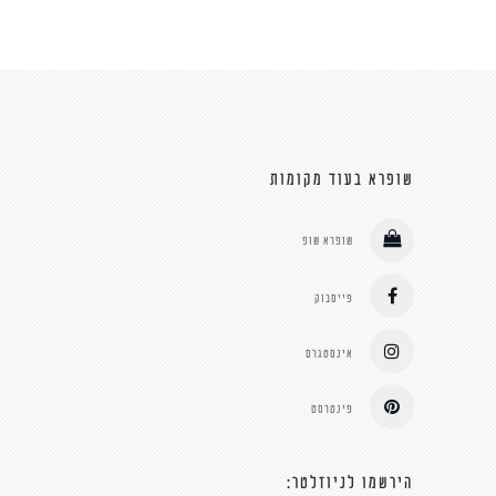
שופרא בעוד מקומות
שופרא שופ
פייסבוק
אינסטגרם
פינטרסט
הירשמו לניוזלטר: