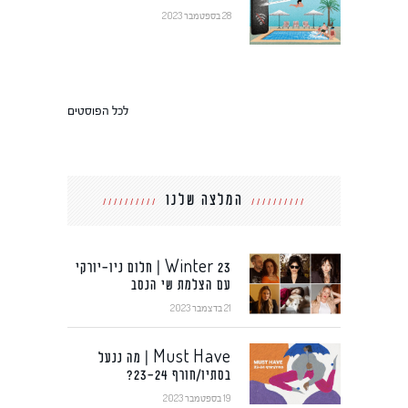
28 בספטמבר 2023
לכל הפוסטים
המלצה שלנו
Winter 23 | חלום ניו-יורקי
עם הצלמת שי הנסב
21 בדצמבר 2023
Must Have | מה ננעל
בסתיו/חורף 23-24?
19 בספטמבר 2023