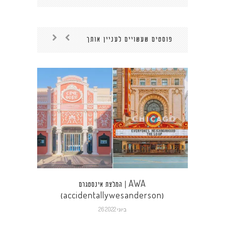
פוסטים שעשויים לעניין אותך
לנו
המלצת אינסטגרם | AWA
(accidentallywesanderson)
26 ביוני 2022