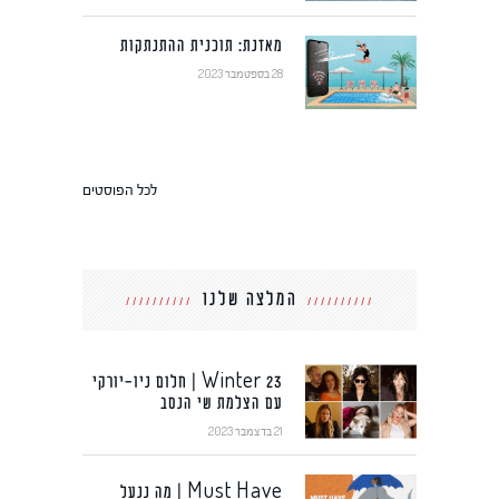
מאזנת: תוכנית ההתנתקות
28 בספטמבר 2023
לכל הפוסטים
המלצה שלנו
Winter 23 | חלום ניו-יורקי
עם הצלמת שי הנסב
21 בדצמבר 2023
Must Have | מה ננעל