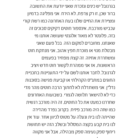
בגרנובל יש כינים ונזכרת שאני יודעת את התשובה.
ברור שכן, זו רק צרפת, לא הירח. אני מפליגה בדמיון
ומציירת את החיים שלנו בעת האחרונה כמו רשת קורי
עכביש מורכבת, אינספור חוטים דקיקים סבוכים זה
בזה, פלונטר לא מאוד אלגנטי שעושה אותנו מי
שאנחנו, מחוברים למקום הזה. בכל פעם שאני
מבטלת מנוי או מוכרת חפץ אהוב, אני מנתקת חוט
ומשחררת אחיזה. זה קצת מפחיד בפעמים
הראשונות, אז אני ממהרת לקשור חוט חדש ויציב
לגרנובל, לחבר אותנו לשם על ידי התעניינות בתכניית
החוגים במתנ״ס הקהילתי או קביעת פגישה בסוכנות
נדל״ן. אני משתדלת לא לחתוך הרבה חוטים מהר מדי
כדי לא להישאר תלושה לגמרי. בשבועות האחרונים
שחררנו כמעט את כל החוטים, זה היה מורכב רגשית
כמו שזה היה מורכב פיזית. בקרוב נפרד מהדירה
שהייתה לנו בית ונעלה על מטוס לכיוון אחד. עוד אין
לנו בית קבע בקצה המסלול ובשלב הזה יש תחושת
ריחוף ספק נעימה ספק מבהילה, אבל אני מקווה