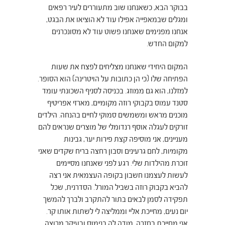
בבוקר הבא, כשאנחנו שוב מתעוררים לעיר רפאים
ומגלים שבמאפייה אפילו עוד לא הוציאו את הבגט,
אנחנו מפנימים שאנחנו פשוט עוד לא מסונכרנים
למקום החדש.
המקום היחידי שאנחנו מצליחים לפצח את שעות
הפתיחה שלו (כי הן כתובות על הויטרינה) הוא הסופר.
למזלנו, הוא גם ממוזג. בכניסה לסניף השכונתי עומד
סטנד עמוס בקבוקי רוזה מקומיים, מארזי אפריטיף
מוכנים מראש ומשמשים סמוקי לחיים בהנחה. הילדים
זורקים לעגלה אוסף רנדומלי של מוצרים שנראים להם
מעניינים, אני מוסיפה קצת פירות יער, גבינות
מקומיות, לחם גרעינים וסבון רחצה בריח שקדים שאני
זוכרת מהילדות שלי. רגע לפני שאנחנו מסיימים
לעשות לעצמנו חשבון בקופה העצמאית אני רצה
להביא בקבוק רוזה בשביל המורל. הסדרנית, שכל
תפקידה לסמן לבאים בתור להתקרב ולברך להמשך
יום נעים, מחייכת אליי וממליצה לי לשתות אותו קר.
אני מחייכת בחזרה, מודה לה בנימוס ובעיקר מרוצה