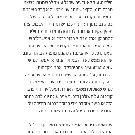
הילדים, עוד לא יודעים שהכל עומד להשתנות. כשאני
נזכרת בזמן הקצר שנותר אני מרגישה איך כל האיברים
מחליפים מקום בבטן, ובולעת את כל הרוק שיש לי
בפה. גם בתוך הארונות כבר יש תזוזות – השבוע יצאו
מכאן שקיות אחרונות לתרומה והמדפים מתחילים
להתרוקן, אבל מבחוץ הרוב כרגיל. אי אפשר לנחש
שאוטוטו ילדים אחרים ישחקו ויריבו על השטיח הזה
שאנחנו כל כך אוהבים, זה שקנינו מתצוגה בהנחה, וגם
אז הוא ממש לא היה במחיר הגיוני. אי אפשר לנחש
שאוטוטו זוג עייף אחר יתרסק, אחרי מקלחות
והרדמות, על הספה הזו ששרדה כתמי אבטיח וקפה
ובעיקר ניחמה אותנו בסוף כל ערב ארוך. אי אפשר
לנחש שאוטוטו משפחה אחרת תאכל ארוחות ערב
קולניות על השולחן הזה, תאפה עוגת יומולדת בתנור
הזה או תשב מוקדם מדי בבוקר לצפות בזריחה על
המרפסת עם הספסל הצהוב והאור הכי יפה.
גיל ואני יושבים על הרצפה ועושים מארי קונדו לכל
החפצים שלנו. הקטגוריות רבות אבל ברורות: למסור,