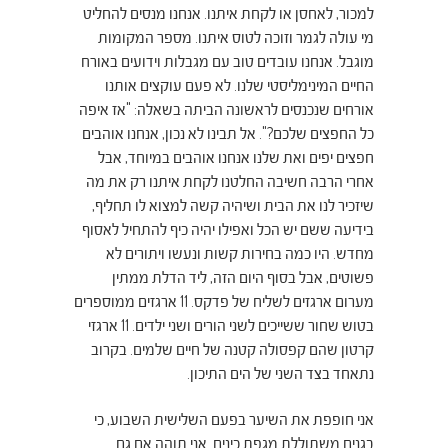
למכור, לאחסן או לקחת איתנו. אנחנו מנסים להחליט
מי עולה לגמר וזוכה לטוס איתנו. מספר המקומות
מוגבל. אנחנו עובדים טוב עם מגבלות וידועים באורח
החיים המינימליסטי שלנו. לא פעם עוקצים אותנו
אורחים שנכנסים לראשונה הביתה בשאלה: "אז איפה
כל החפצים שלכם?". אל תבינו לא נכון, אנחנו אוהבים
חפצים יפים ואת שלנו אנחנו אוהבים במיוחד, אבל
אחרי הרבה חשיבה החלטנו לקחת איתנו רק את מה
שיזכיר לנו את הבית ושיהיה קשה למצוא לו תחליף,
בידיעה ששם יש הכל ואפילו יהיה כיף להתחיל לאסוף
מחדש. היו כמה בחירות קשות ונעשו ויתורים לא
פשוטים, אבל בסוף היום הזה, ליד הדלת ממתין
מערום ארגזים לשליח של פדקס. 11 ארגזים ממוספרים
בטוש שחור ששייכים לשני הורים ושני ילדים. 11 ארגזי
קרטון שהם קפסולה קטנה של חיים שלמים. בקרוב
נתאחד בצד השני של הים התיכון.
אני חופפת את השיער בפעם השלישית השבוע, כי
בגנים משתוללת מגפת כינים. אני תוהה אם גם