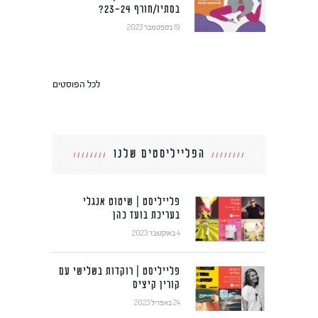
בסתיו/חורף 23-24?
19 בספטמבר 2023
לכל הפוסטים
הפלייליסטים שלנו
פלייליסט | שיטוט אנגלי
בעריכת בועז כהן
4 באוקטובר 2023
פלייליסט | רוקדות בשלישי עם
קורין קיציס
24 באפריל 2023