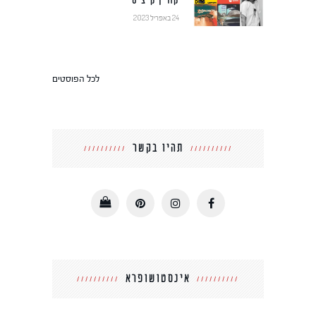
קורין קיציס
24 באפריל 2023
לכל הפוסטים
תהיו בקשר
אינסטושופרא