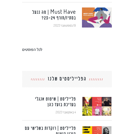
Must Have | מה ננעל
בסתיו/חורף 23-24?
19 בספטמבר 2023
לכל הפוסטים
הפלייליסטים שלנו
פלייליסט | שיטוט אנגלי
בעריכת בועז כהן
4 באוקטובר 2023
פלייליסט | רוקדות בשלישי עם