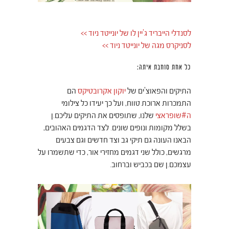
לסנדלי הייבריד ג'יין לו של יונייטד ניוד >>
לסניקרס מגה של יונייטד ניוד >>
כל אחת סוחבת איתה:
התיקים והפאוצ'ים של
יוקון אקרובטיקס
הם
התמכרות ארוכת טווח, ועל כך יעידו כל צילומי
ה#שופראצי
שלנו, שתופסים את התיקים עליכם.ן
בשלל מקומות ונופים שונים. לצד הדגמים האהובים,
הבאנו העונה גם תיקי גב וצד חדשים וגם צבעים
מרגשים, כולל שני דגמים מחזירי אור, כדי שתשמרו על
עצמכם.ן שם בכביש וברחוב.