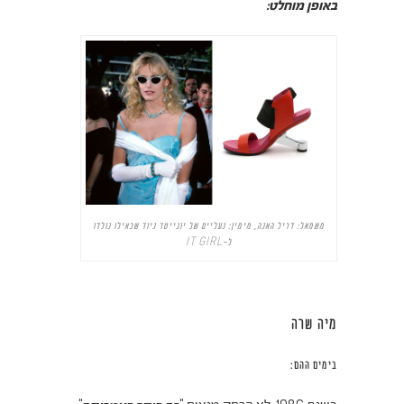
באופן מוחלט:
משמאל: דריל האנה, מימין: נעליים של יונייטד ניוד שכאילו נולדו
ל-IT GIRL
מיה שרה
בימים ההם: