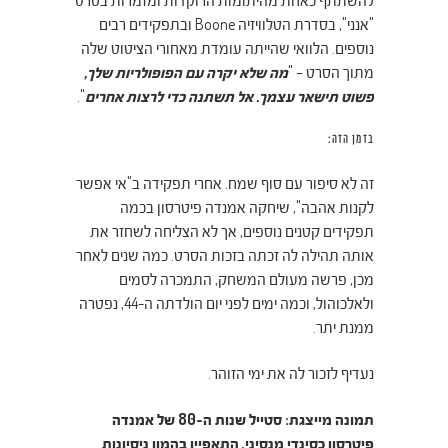
להשתתף כאחת מהיתומות הרוקדות ומזמרות בסרט
"אנני", בסדרת הטלוויזיה Boone
ובתפקידים רבים
נוספים.
הלוואי שהייתה עומדת מאחורי הציטוט שלה
מתוך הסרט – "
מה שלא יקרה עם הפופולריות שלך,
פשוט תישאר עצמך. אל תשתנה כדי לרצות אחרים
".
בזמן הזה:
זה לא סיפור עם סוף שמח. אחרי תפקידה ב"אי אפשר
לקנות אהבה", שיחקה אמנדה פיטרסון בכמה
תפקידים קטנים נוספים, אך לא הצליחה לשחזר את
אותה תהילה לה זכתה בזכות הסרט. כמה שנים לאחר
מכן, פרשה מעולם המשחק, התמכרה לסמים
ולאלכוהול, וכמה ימים לפני יום הולדתה ה-44, נפטרה
ממנת יתר.
נעדיף לזכור לה את ימי הזוהר.
תמונה מייצגת: סטייל שנות ה-80 של אמנדה
פיטרסון כסינדי מנסיני, התאפיין בהמון ניסיונות