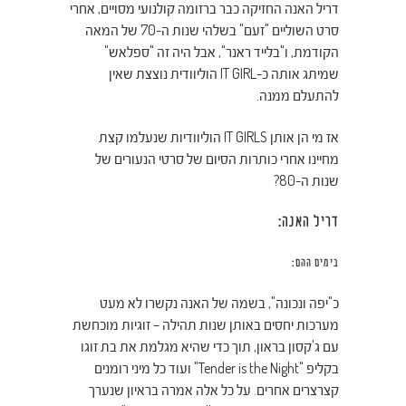
דריל האנה
החזיקה כבר ברזומה קולנועי מסויים, אחרי
סרט השוליים "זעם" בשלהי שנות ה-70 של המאה
הקודמת, ו"בלייד ראנר", אבל היה זה "ספלאש"
שמיתג אותה כ-IT GIRL הוליוודית נוצצת שאין
להתעלם ממנה.
אז מי הן אותן IT GIRLS הוליוודיות שנעלמו קצת
מחיינו אחרי כותרות הסיום של סרטי הנעורים של
שנות ה-80?
דריל האנה:
בימים ההם:
כ"יפה ונכונה", בשמה של האנה נקשרו לא מעט
מערכות יחסים באותן שנות תהילה – זוגיות מוכחשת
עם ג'קסון בראון, תוך כדי שהיא מגלמת את בת זוגו
בקליפ "Tender is the Night" ועוד כל מיני רומנים
קצרצרים אחרים.
על כל אלה אמרה בראיון שנערך