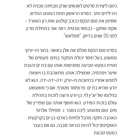
כיוונו ליצירת סרטים לאנשים שרק מבחינה טכנית לא
היו ילדים יותר. הסרט הראשון תחת המותג החדש,
שסימן את טום הנקס ככוכב קולנוע ואת רון האוורד –
אקס-שחקן – כבמאי מבטיח, ראה אור בתחילת מרץ,
לפני 35 שנים בדיוק. "ספלאש".
בסרט
טום הנקס מגלם את אלן באואר, בחור ניו-יורקי
ממוצע, בעל חוסר יכולת תפקוד במים. פעמיים של
חוויית כמעט-טביעה מפגישות אותו עם בת ים זהובת
שיער ויפהפיה, שמצילה אותו, מתאהבת בו ויוצאת
לחפש אחריו ברחובות ניו-יורק. ידה-ידה-ידה, הוא לא
יודע שהיא בת ים. פרופסור מטורף, אם כי משעשע,
בגילומו של
יוג'ין לוי
, כן יודע ורוצה לזכות בתהילת
עולם בזכות המידע. הוא חושף אותה עם שפריץ של
מים. טום מזועזע. ליבה נשבר. ו…ספוילר אלרט!
האהבה חזקה מהכל ולחיות כאדם-בן-ים בקרקעית
האוקיינוס יכול להיות כנראה סבבה, גם אם בעבר
כמעט טבעת.