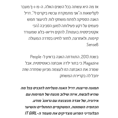
אז מה היא עשתה בכל השנים האלה, ה-מ-ו-ן! מעבר
לקלישאות ה"אני מתמקדת עכשיו ביקרים לי", דריל
האנה הספיקה לפתח משחקי לוח, להיעצר חמש
פעמים על רקע פעילותה למען הסביבה (הכי
אקטיביסטית בועטת!), להקים וידיאו-בלוג שמעודד
קיימות, ולאחרונה, לחזור לחיינו בסדרה המעולה
Sense8.
בשנת 2013, התוודתה האנה בראיון ל- People
Magazine, כי בתור ילדה אובחנה כאוטיסטית, אבל
שמרה את האבחנה הזו לעצמה מכיוון שפחדה שזה
יחבל לה בקריירת המשחק.
תמונה מייצגת: דריל האנה מצליחה להכניס בכל מה
שהיא לובשת, איזה שילוב מנצח של תמימות עם
אירוניה, של אגדה מנצנצת עם גראנג' מודע.
ה
כתפיה השמוטה, המשקפיים החתוליים והשיער
הבלונדיני הפרוע מצדיקים את מעמד ה-IT GIRL