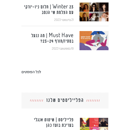
Winter 23 | חלום ניו-יורקי
עם הצלמת שי הנסב
21 בדצמבר 2023
Must Have | מה ננעל
בסתיו/חורף 23-24?
19 בספטמבר 2023
לכל הפוסטים
הפלייליסטים שלנו
פלייליסט | שיטוט אנגלי
בעריכת בועז כהן