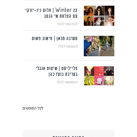
Winter 23 | חלום ניו-יורקי
עם הצלמת שי הנסב
21 בדצמבר 2023
מערבה מכאן | חישוב פשוט
8 בנובמבר 2023
פלייליסט | שיטוט אנגלי
בעריכת בועז כהן
4 באוקטובר 2023
לכל הפוסטים