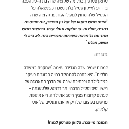
סלואן פטרסון, בגילומה של מיה שרה
בת ה-19, הפכה
בין רגע לאייקון סטייל בלתי נשכח.
כשנשאלה על
הסטייל שלה מחוץ למעיל העור, ענתה מיה שרה
"
הייתי ממש בקטע של קת'רין הפבורן, עם מכנסיים
רחבים, חולצות-טי חלקות ונעלי קדס. הרגשתי ממש
מוזר עם כל מראה השורטס ומגפיים הזה. לא היה לי
מושג, תכלס
".
בזמן הזה:
למרות שמיה שרה מגדירה עצמה "שחקנית במשרה
חלקית", היא בחרה להתמקד בחייה הבוגרים בעיקר
בגידול ילדיה ובכתיבת שירה. על הדרך התארגנה על
רישיון טיס וסטייל הרבה יותר דרמטי, שלטענתה –
לעתים קרובות מביך היטב את ילדיה.
היא אוספת
פריטים בעיצובו של ריק אוואנס ונעליים של אוסי
קלארק.
תמונה מייצגת: סלואן פטרסון לנצח!