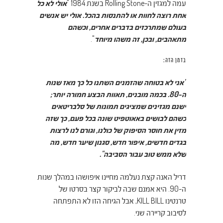
עמה למגזין ה-Rolling Stone בשנת 1984 "
אולי לא כל
אחת רוצה לחוות או להתנסות בהכל. אולי יש אנשים
בעולם שמתרכזים בדברים אחרים, וכשהם
מתאהבים, ובכן, זה משהו מיוחד
".
בזמן הזה:
"אני לא בטוחה שהזמנים השתנו כל כך מאז שנות
ה-80. בכמה מובנים, תאוות הבצע חמורה יותר;
ישנם מגזינים שמציגים תמונות של סלבריטאים
כשהם לבושים באאוטפיט שונה בכל פעם, כך שזה
מזין את חוסר הסיפוק של כולנו, וגורם לנו לרצות
בגדים חדשים, איפור חדש, סגנון שיער חדש, מה
שלא ממש טוב עבור הסביבה".
דריל האנה קצת נעלמה מחיינו איפושהו במהלך שנות
ה-90. היא אמנם שבה לביקור קצר בסרטו של
טרנטינו KILL BILL, אבל הגיחה הזו לא התפתחה
לסיבוב קריירה שני.