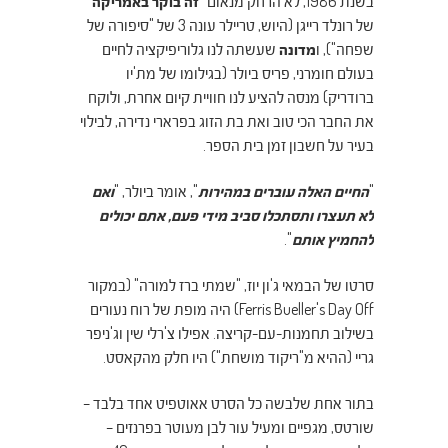
בשנת 1986, לא הרחק מנאום "
זה בוקר באמריקה
"
של רונלד רייגן (היוש, טריילר עונה 3 של "סיפורה של
שפחה"), ו
מדונה
שעשתה לנו גלוריפיקציה לחיים
בעולם חומרני, פריס ביולר (בגילומו של מת'יו
ברודריק) מנסה להציע לנו חוויית קיום אחרת, ולוקח
את החבר הכי טוב ואת בת הזוג בפרארי נדירה, לבילוי
בעיר על חשבון זמן בית הספר.
"
החיים האלה עוברים במהירות
", אומר ביולר, "
ואם
לא תעצרו ותסתכלו סביב מידי פעם, אתם יכולים
להחמיץ אותם
".
סרטו של הבמאי
ג'ון יוז, "שמתי ברז למורה" (במקור
Ferris Bueller's Day Off) היה מופת של רוח נעורים
בשילוב תחמנות-עם-קריצה. אפילו צ'רלי שין וג'ניפר
גריי (ההיא מ"ריקוד מושחת") היו חלק מהקאסט.
בתור אחת שלבשה כל הסרט אאוטפיט אחד בלבד –
שורטס, מגפיים ומעיל עור לבן מעוטר בפרנזים –