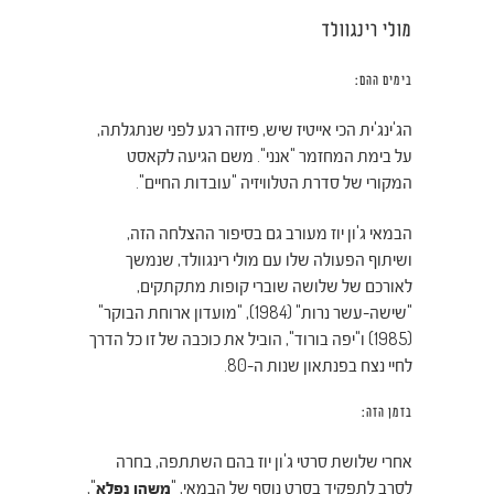
מולי רינגוולד
בימים ההם:
הג'ינג'ית הכי אייטיז שיש, פיזזה רגע לפני שנתגלתה,
על בימת המחזמר "
אנני". משם הגיעה לקאסט
המקורי של סדרת הטלוויזיה "עובדות החיים".
הבמאי ג'ון יוז מעורב גם בסיפור ההצלחה הזה,
ושיתוף הפעולה שלו עם מולי רינגוולד, שנמשך
לאורכם של שלושה שוברי קופות מתקתקים,
"שישה-עשר נרות" (1984), "מועדון ארוחת הבוקר"
(1985) ו"יפה בורוד", הוביל את כוכבה של זו כל הדרך
לחיי נצח בפנתאון שנות ה-80.
בזמן הזה:
אחרי שלושת סרטי ג'ון יוז בהם השתתפה, בחרה
לסרב לתפקיד בסרט נוסף של הבמאי, "
משהו נפלא
",