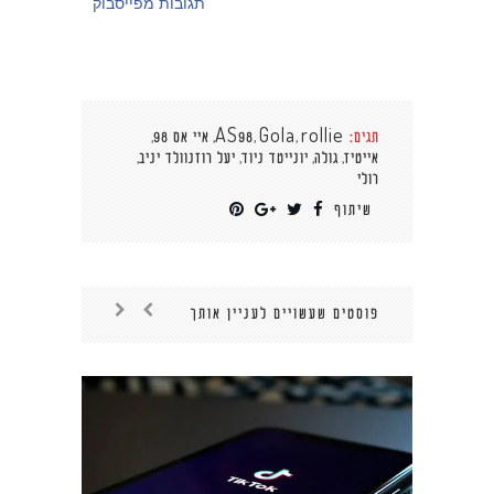
תגובות מפייסבוק
,
,
,
,
תגים:
rollie
Gola
AS98
איי אס 98
,
,
,
,
אייטיז
גולה
יונייטד ניוד
יעל רוזנוולד יניב
רולי
שיתוף
פוסטים שעשויים לעניין אותך