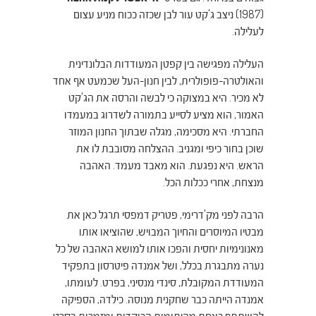
(1987) ניצב ג'קט עור לבן שכזה ככוח מניע עצום
לעלילה.
העלילה מפגישה בין קפטן המעודדות הבלונדינית
והאולטרה-פופולרית, לבין חנון-העל שכמעט אף אחד
לא מכיר. היא במצוקה כי לבשה והרסה את הג'קט
האמור, הוא מציע לסייע בתמורה לשדרוג במעמדו
החברתי. היא מסכימה, מגלה שבתוך החנון המוזר
שוכן בחור כיפי ומגניב. ההצלחה מסובבת לו את
הראש. היא נפגעת. הוא מאבד מעמד. האהבה
מנצחת, אחרי ככלות הכל.
הרבה לפני מק'דרימי,
פטריק דמפסי תרגל כאן את
מבטיו המיוסרים והחיוך המבויש, שהוציאו אותו
מאנונימיות יחסית והפכו אותו למושא האהבה של כל
נערה מתבגרת בכלל, ושל אמנדה פיטרסון בתפקיד
המעודדת המקובלת, סינדי מנסיני, בפרט. לעומתו,
אמנדה הייתה כבר שחקנית מנוסה. כילדה, הספיקה