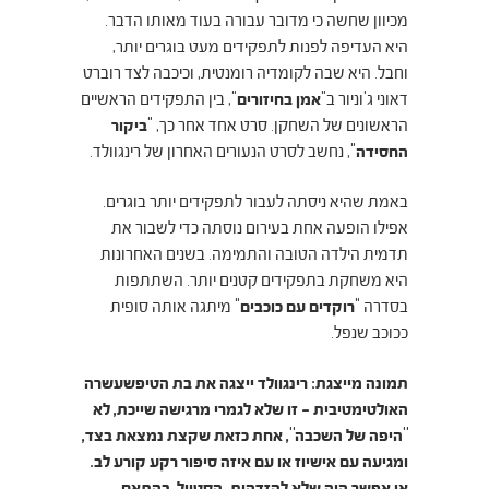
מכיוון שחשה כי מדובר עבורה בעוד מאותו הדבר.
היא העדיפה לפנות לתפקידים מעט בוגרים יותר,
וחבל.
היא שבה לקומדיה רומנטית, וכיכבה לצד רוברט
דאוני ג'וניור ב"
אמן בחיזורים
", בין התפקידים הראשיים
הראשונים של השחקן.
סרט אחד אחר כך, "
ביקור
החסידה
", נחשב לסרט הנעורים האחרון של רינגוולד.
באמת שהיא ניסתה לעבור לתפקידים יותר בוגרים.
אפילו הופעה אחת בעירום נוסתה כדי לשבור את
תדמית הילדה הטובה והתמימה.
בשנים האחרונות
היא משחקת בתפקידים קטנים יותר. השתתפות
בסדרה "
רוקדים עם כוכבים
" מיתגה אותה סופית
ככוכב שנפל.
תמונה מייצגת: רינגוולד ייצגה את בת הטיפשעשרה
האולטימטיבית – זו שלא לגמרי מרגישה שייכת, לא
"היפה של השכבה", אחת כזאת שקצת נמצאת בצד,
ומגיעה עם אישיוז או עם איזה סיפור רקע קורע לב.
אי אפשר היה שלא להזדהות. הסטייל, בהתאם.