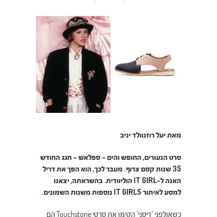
מאת יעל רוזנוולד יניב
סרט הנעורים, החופש והים – ספלאש – חגג החודש
35 שנות קסם צרוף. מעבר לכך, הוא הפך את דריל
האנה ל-IT GIRL הוליוודית. בהשראתה, יצאנו
למסע לאיתור IT GIRLS נוספות משנות השמונים.
כשאולפני 'דיסני' הקימו את סרטי Touchstone הם