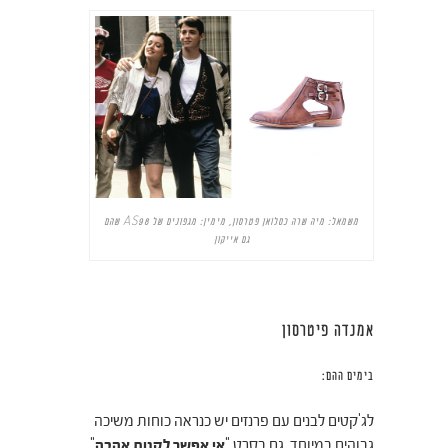
משמאל: מיה שרה כסלואן פטרסון, מימין: מגפונים של AS98 שהם
גם אייקון
אמנדה פיטרסון
בימים ההם:
לג'קטים לבנים עם פרנזים יש כנראה כוחות משיכה
גבוהים במיוחד. גם בסרט "
אי אפשר לקנות אהבה
"