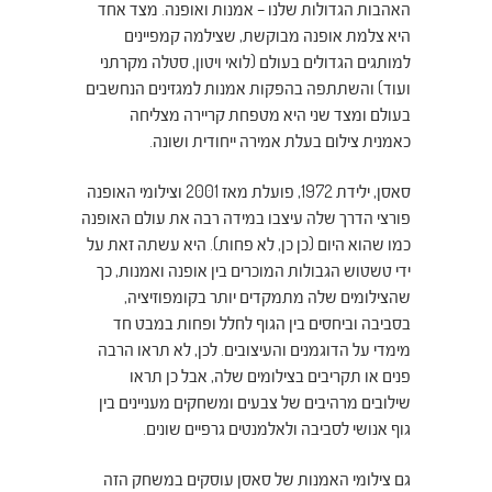
האהבות הגדולות שלנו – אמנות ואופנה. מצד אחד
היא צלמת אופנה מבוקשת, שצילמה קמפיינים
למותגים הגדולים בעולם (לואי ויטון, סטלה מקרתני
ועוד) והשתתפה בהפקות אמנות למגזינים הנחשבים
בעולם ומצד שני היא מטפחת קריירה מצליחה
כאמנית צילום בעלת אמירה ייחודית ושונה.
סאסן, ילידת 1972, פועלת מאז 2001 וצילומי האופנה
פורצי הדרך שלה עיצבו במידה רבה את עולם האופנה
כמו שהוא היום (כן כן, לא פחות). היא עשתה זאת על
ידי טשטוש הגבולות המוכרים בין אופנה ואמנות, כך
שהצילומים שלה מתמקדים יותר בקומפוזיציה,
בסביבה וביחסים בין הגוף לחלל ופחות במבט חד
מימדי על הדוגמנים והעיצובים. לכן, לא תראו הרבה
פנים או תקריבים בצילומים שלה, אבל כן תראו
שילובים מרהיבים של צבעים ומשחקים מעניינים בין
גוף אנושי לסביבה ולאלמנטים גרפיים שונים.
גם צילומי האמנות של סאסן עוסקים במשחק הזה