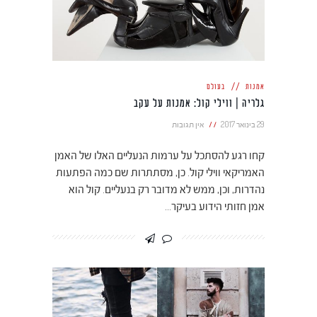
אמנות
בעולם
גלריה | ווילי קול: אמנות על עקב
29 בינואר 2017
אין תגובות
קחו רגע להסתכל על ערמות הנעליים האלו של האמן
האמריקאי ווילי קול. כן, מסתתרות שם כמה הפתעות
נהדרות, וכן, ממש לא מדובר רק בנעליים. קול הוא
אמן חזותי הידוע בעיקר…