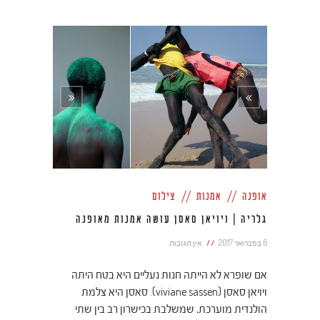
אופנה
אמנות
צילום
גלריה | ויויאן סאסן עושה אמנות מאופנה
6 בפברואר 2017
אין תגובות
אם שופרא לא הייתה חנות נעליים היא בטח היתה
ויויאן סאסן (viviane sassen). סאסן היא צלמת
הולנדית מוערכת, שמשלבת בכישרון רב בין שתי