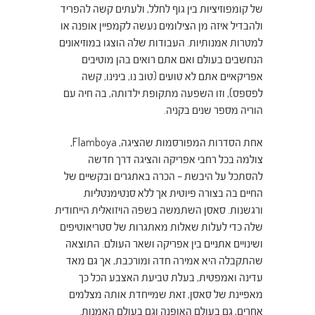
של קומפוזיציות בין גוף לחלל, ולעתים קשה להפריד
ולהבדיל איזה מן הצילומים נעשה לקמפיין אופנה או
למטרות אמנותיות. העבודות שלה הוצגו במוזיאונים
הנחשבים בעולם ואם אתם רואים בהן מוטיבים
אפריקאיים אתם לא טועים (טוב נו, בינינו, קשה
לפספס), וזו השפעה מתקופת ילדותה, בה חיה עם
הוריה מספר שנים בקניה.
אחת הסדרות המפורסמות שהציגה, Flamboya,
צולמה בכל רחבי אפריקה והציגה דרך חדשה
להסתכל על היבשת – הכרה באתגרים ובקשיים של
החיים בה בצורה פיוטית אך ללא סנטימנטליות
ורגשנות. סאסן השתמשה בשפה הויזואלית הייחודית
שלה כדי לעלות שאלות מאתגרות של סטריאוטיפים
ושינויים אתניים בין אפריקה ושאר העולם. התוצאה
שהתקבלה היא אמירה חדה ומורכבת, אך גם מאד
עדינה ואמפטית, בעלת טביעת האצבע הכל כך
מאפיינת של סאסן, זאת שמייחדת אותה מצלמים
אחרים, גם בעולם האופנה וגם בעולם האמנות.