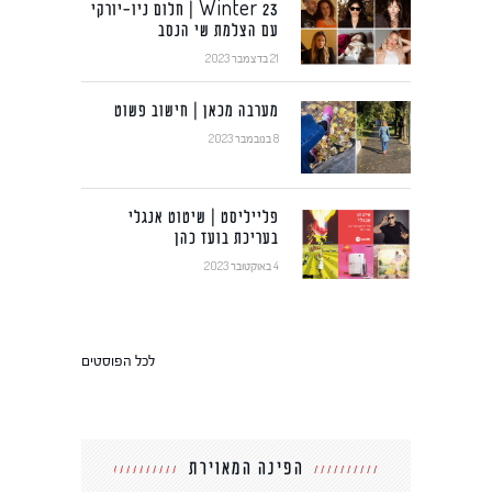
Winter 23 | חלום ניו-יורקי
עם הצלמת שי הנסב
21 בדצמבר 2023
מערבה מכאן | חישוב פשוט
8 בנובמבר 2023
פלייליסט | שיטוט אנגלי
בעריכת בועז כהן
4 באוקטובר 2023
לכל הפוסטים
הפינה המאוירת