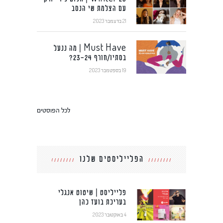
עם הצלמת שי הנסב
21 בדצמבר 2023
Must Have | מה ננעל
בסתיו/חורף 23-24?
19 בספטמבר 2023
לכל הפוסטים
הפלייליסטים שלנו
פלייליסט | שיטוט אנגלי
בעריכת בועז כהן
4 באוקטובר 2023