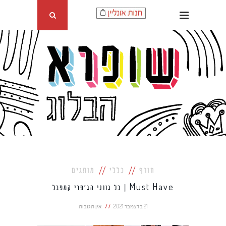
חורף
כללי
מותגים
Must Have | כל גווני הג'פרי קמפבל
21 בדצמבר 2021
אין תגובות