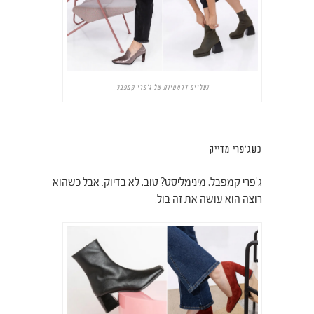
נעליים דרמטיות של ג'פרי קמפבל
כשג'פרי מדייק
ג'פרי קמפבל, מינימליסט? טוב, לא בדיוק. אבל כשהוא
רוצה הוא עושה את זה בול: