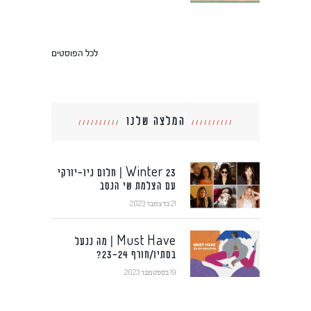
לכל הפוסטים
המלצה שלנו
Winter 23 | חלום ניו-יורקי
עם הצלמת שי הנסב
21 בדצמבר 2023
Must Have | מה ננעל
בסתיו/חורף 23-24?
19 בספטמבר 2023