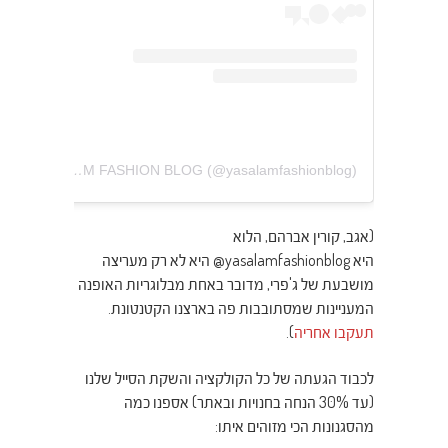
A post shared by YA SALAM FASHION BLOG (@yasalamfashionblog)
(אגב, קורין אברהם, הלוא
היא yasalamfashionblog@ היא לא רק מעריצה
מושבעת של ג'פרי, מדובר באחת מבלוגריות האופנה
המעניינות שמסתובבות פה בארצנו הקטנטונת.
תעקבו אחריה
).
לכבוד הגעתה של כל הקולקציה והשקת הסייל שלנו
(עד 30% הנחה בחנויות ובאתר) אספנו כמה
מהסגנונות הכי מזוהים איתו: