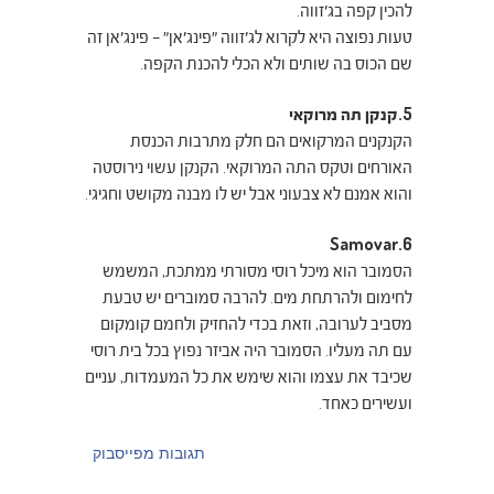
להכין קפה בג׳זווה.
טעות נפוצה היא לקרוא לג׳זווה ״פינג׳אן״ – פינג׳אן זה
שם הכוס בה שותים ולא הכלי להכנת הקפה.
5.קנקן תה מרוקאי
הקנקנים המרקואים הם חלק מתרבות הכנסת
האורחים וטקס התה המרוקאי. הקנקן עשוי נירוסטה
והוא אמנם לא צבעוני אבל יש לו מבנה מקושט וחגיגי.
6.Samovar
הסמובר הוא מיכל רוסי מסורתי ממתכת, המשמש
לחימום ולהרתחת מים. להרבה סמוברים יש טבעת
מסביב לערובה, וזאת בכדי להחזיק ולחמם קומקום
עם תה מעליו. הסמובר היה אביזר נפוץ בכל בית רוסי
שכיבד את עצמו והוא שימש את כל המעמדות, עניים
ועשירים כאחד.
תגובות מפייסבוק