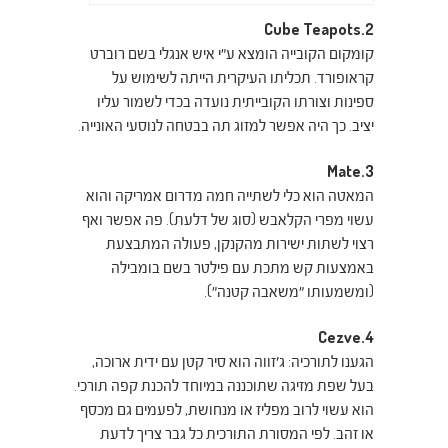
2.Cube Teapots
קומקום הקובייה הומצא ע״י איש אנגלי בשם רוברט
קראופורד. תכליתו העיקרית הייתה לשימוש על
ספינות וצורתו הקובייתית נועדה בכדי לשמור עליו
יציב. כך היה אפשר למזוג תה בבטחה לנוסעי האונייה.
3.Mate
המאטה הוא כלי לשתייה חמה מדרום אמריקה והוא
עשוי מפרי הקלאבש (סוג של דלעת). פה אפשר ואף
רצוי לשתות ישירות מהקנקן, פעולה המתבצעת
באמצעות קש מתכת עם פילטר בשם בומבילה
(ומשמעותו ״משאבה קטנה״).
4.Cezve
הגענו לתורכיה: ג׳זווה הוא סיר קטן עם ידית ארוכה,
בעל שפת מזיגה שתוכננה במיוחד להכנת קפה תורכי.
הוא עשוי לרוב מפליז או מנחושת, לפעמים גם מכסף
או זהב. לפי המסורת התורכית כל גבר צריך לדעת