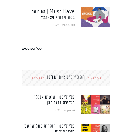
Must Have | מה ננעל
בסתיו/חורף 23-24?
19 בספטמבר 2023
לכל הפוסטים
הפלייליסטים שלנו
פלייליסט | שיטוט אנגלי
בעריכת בועז כהן
4 באוקטובר 2023
פלייליסט | רוקדות בשלישי עם
קורין קיציס